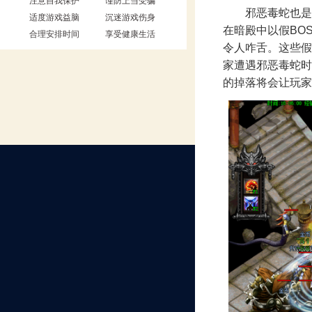
注意自我保护
谨防上当受骗
邪恶毒蛇也是未
适度游戏益脑
沉迷游戏伤身
在暗殿中以假BO
合理安排时间
享受健康生活
令人咋舌。这些假
家遭遇邪恶毒蛇时
的掉落将会让玩家