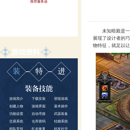
推荐服务器
未知暗殿是一处
展现了设计者的巧
物特征，就足以让
装
特
进
游戏简介
下载安装
登陆游戏
创建人物
游戏界面
基本操作
功能设置
自动寻路
武器装备
交易系统
仓库密码
结婚系统
组队竞技
红名恢复
好友社交