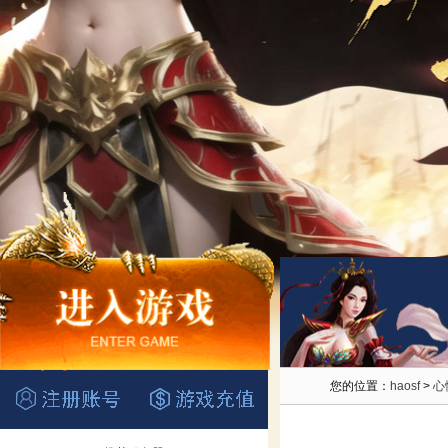
您的位置：
haosf
>
心